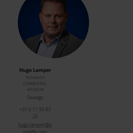
Hugo Lamper
TECHNISCH
COMMERCIEEL
ADVISEUR
Sewage
+31 6 11 50 83
20
hugo.lamper@p
ipelife.com