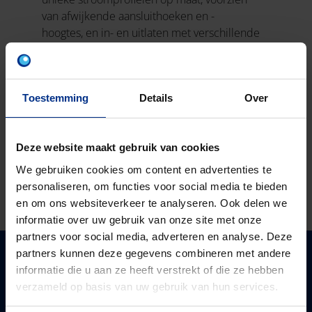
van afwijkende aansluithoeken en -
hoogtes, en in- en uitlaten met verschillende
diameters. Complexe ontwerpen die
voorheen niet gerealiseerd konden worden,
kunnen wij met deze technologie wél
Toestemming
Details
Over
uitvoeren.
Zo kunnen wij echt voor iedere situatie,
hoe complex ook, een inspectieput met
Deze website maakt gebruik van cookies
stroomprofiel op maat maken!
We gebruiken cookies om content en advertenties te
personaliseren, om functies voor social media te bieden
en om ons websiteverkeer te analyseren. Ook delen we
informatie over uw gebruik van onze site met onze
partners voor social media, adverteren en analyse. Deze
partners kunnen deze gegevens combineren met andere
informatie die u aan ze heeft verstrekt of die ze hebben
verzameld op basis van uw gebruik van hun services.
WIJ KUNNEN VOOR ELKE