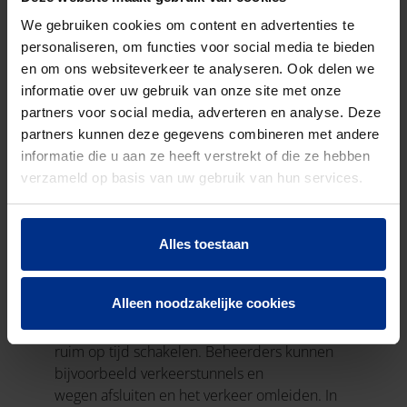
We gebruiken cookies om content en advertenties te
personaliseren, om functies voor social media te bieden
en om ons websiteverkeer te analyseren. Ook delen we
informatie over uw gebruik van onze site met onze
partners voor social media, adverteren en analyse. Deze
partners kunnen deze gegevens combineren met andere
informatie die u aan ze heeft verstrekt of die ze hebben
MEER VEILIGHEID EN
verzameld op basis van uw gebruik van hun services.
MINDER SCHADE DOOR
WAARSCHUWING
Alles toestaan
VOORAF
Alleen noodzakelijke cookies
Door de waarschuwing voor een mogelijke
overstroming kunnen gebiedsbeheerders
ruim op tijd schakelen. Beheerders kunnen
bijvoorbeeld verkeerstunnels en
wegen afsluiten en het verkeer omleiden. In