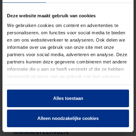
passende
drainagebuis
. Van flexibel PE tot
vormvast PVC en chemisch bestendig PP. Ook is er
Deze website maakt gebruik van cookies
een bio-variant beschikbaar voor situaties waar
duurzaamheid en afbreekbaarheid belangrijk zijn.
We gebruiken cookies om content en advertenties te
personaliseren, om functies voor social media te bieden
en om ons websiteverkeer te analyseren. Ook delen we
informatie over uw gebruik van onze site met onze
partners voor social media, adverteren en analyse. Deze
partners kunnen deze gegevens combineren met andere
informatie die u aan ze heeft verstrekt of die ze hebben
verzameld op basis van uw gebruik van hun services.
Alles toestaan
Alleen noodzakelijke cookies
OMMANTELINGEN