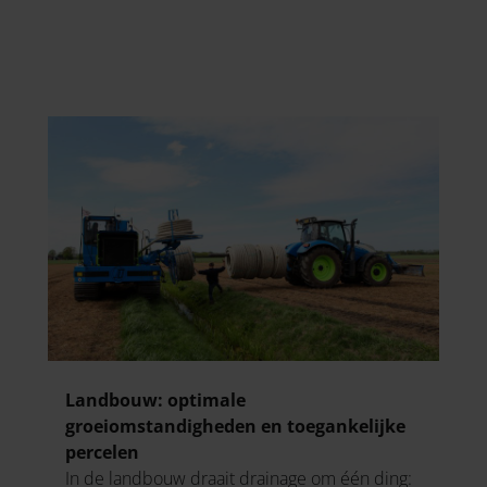
Landbouw: optimale
groeiomstandigheden en toegankelijke
percelen
In de landbouw draait drainage om één ding: