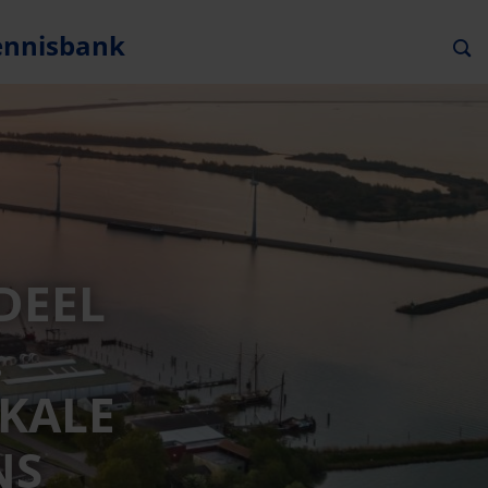
ennisbank
DEEL
.
OKALE
NS