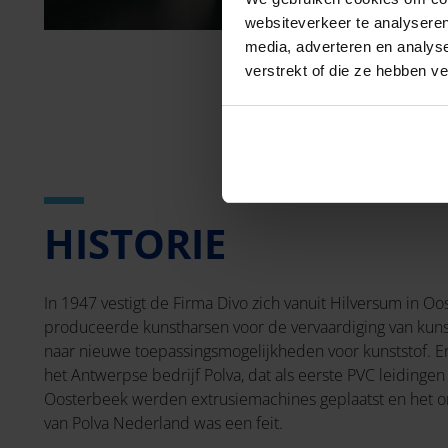
websiteverkeer te analyseren
media, adverteren en analys
verstrekt of die ze hebben v
HISTORIE
In 1947 vestigt de Firma Divo zich vanuit Hilversum in Oos
produceerde kunstharsen voor de vervaardiging van kuns
naar nieuwe toepassingsmogelijkheden voor kunststof. E
het Antwerpse bedrijf Polva, dat als eerste PVC leidingen
Oosterbeek werden extrusiemachines geplaatst en het o
van Polva Nederland was een feit.