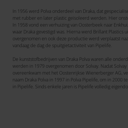
In 1956 werd Polva onderdeel van Draka, dat gespecialis
met rubber en later plastic geïsoleerd werden. Hier ons
In 1958 vond een verhuizing van Oosterbeek naar Enkhuiz
waar Draka gevestigd was. Hierna werd Brillant Plastics u
overgenomen en ook deze productie werd verplaatst naar
vandaag de dag de spuitgietactiviteit van Pipelife.
De kunststofbedrijven van Draka Polva waren alle onderde
werden in 1979 overgenomen door Solvay. Nadat Solvay e
overeenkwam met het Oostenrijkse Wienerberger AG, v
naam Draka Polva in 1997 in Polva Pipelife, om in 2000 t
in Pipelife. Sinds enkele jaren is Pipelife volledig eige