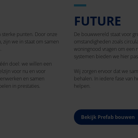
FUTURE
n sterke punten. Door onze
De bouwwereld staat voor gro
n, zijn we in staat om samen
omstandigheden zoals circul
.
woningnood vragen om een n
systemen bieden we hier pas
én doel: we willen een
lzijn voor nu en voor
Wij zorgen ervoor dat we sam
samenwerken en samen
behalen. In iedere fase van h
elen in prestaties.
helpen.
Bekijk Prefab bouwen