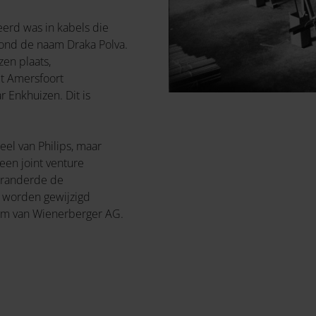
eerd was in kabels die
tond de naam Draka Polva.
en plaats,
it Amersfoort
 Enkhuizen. Dit is
el van Philips, maar
en joint venture
eranderde de
e worden gewijzigd
ndom van Wienerberger AG.