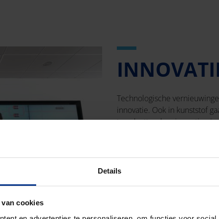
INNOVATI
Technologische vernieuwingen
innovatie. Ook in kunststof ga
trendsettend en is continu 
installatiegemak van haar le
Samen winnen met u is daarbij
belangrijke inspiratiebron. Pip
Details
nieuwe producten. Vele innov
& Development (R&D) in Enkh
beschikt over een compleet l
 van cookies
en productiefaciliteiten. He
ent en advertenties te personaliseren, om functies voor social