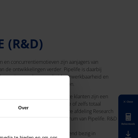
E (R&D)
 en concurrentiemotieven zijn aanjagers van
an de ontwikkelingen verder. Pipelife is daarbij
in beweging om duurzaamheid, verwerkbaarheid en
veringsprogramma te optimaliseren.
 de insteek en reacties van onze klanten zijn een
Close
elife vertaalt ze naar verbeterde of zelfs totaal
Over
aties staan op het conto van onze afdeling Research
uizen; hét Europese kenniscentrum van Pipelife. R&D
Rekentools
aboratorium en allerhande test-
t onderzoeksteam is grensverleggend bezig in
 media te bieden en om ons