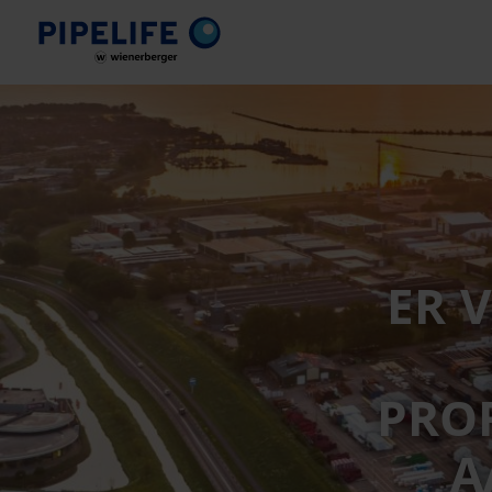
ER 
PROF
A