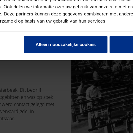
de zoektocht naar innovaties
. Ook delen we informatie over uw gebruik van onze site met on
voorsprong van onze produc
e. Deze partners kunnen deze gegevens combineren met andere i
erzameld op basis van uw gebruik van hun services.
Alleen noodzakelijke cookies
terbeek. Dit bedrijf
tgebitten en was op zoek
r werd contact gelegd met
 vervaardigde. In
ntstaan