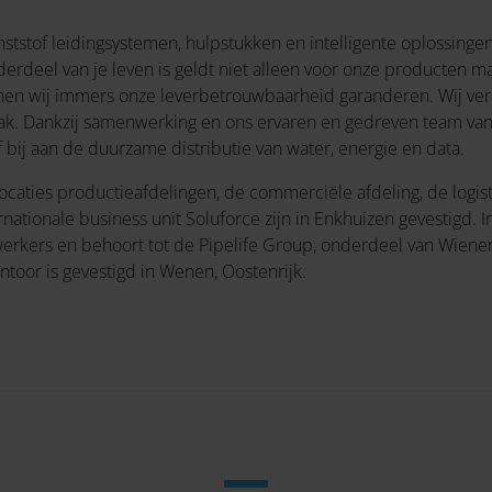
ststof leidingsystemen, hulpstukken en intelligente oplossing
derdeel van je leven is geldt niet alleen voor onze producten ma
en wij immers onze leverbetrouwbaarheid garanderen. Wij veran
ak. Dankzij samenwerking en ons ervaren en gedreven team va
ij aan de duurzame distributie van water, energie en data.
e locaties productieafdelingen, de commerciële afdeling, de log
ationale business unit Soluforce zijn in Enkhuizen gevestigd. I
erkers en behoort tot de Pipelife Group, onderdeel van Wiener
oor is gevestigd in Wenen, Oostenrijk.