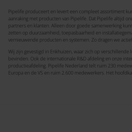
Pipelife produceert en levert een compleet assortiment kun
aanraking met producten van Pipelife. Dat Pipelife altijd on
partners en klanten. Alleen door goede samenwerking kunn
zetten op duurzaamheid, toepasbaarheid en installatiegem
vernieuwende producten en systemen. Zo dragen we actief b
Wij zijn gevestigd in Enkhuizen, waar zich op verschillend
bevinden. Ook de internationale R&D afdeling en onze intern
productieafdeling. Pipelife Nederland telt ruim 230 medew
Europa en de VS en ruim 2.600 medewerkers. Het hoofdkant