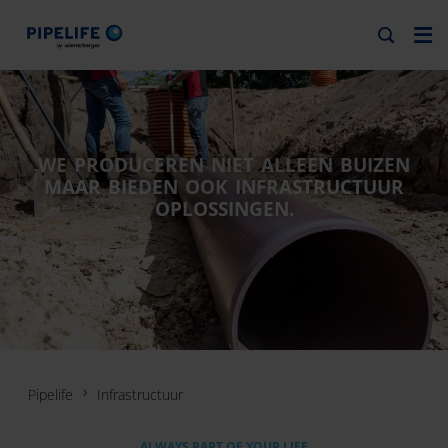
WE PRODUCEREN NIET ALLEEN BUIZEN
MAAR BIEDEN OOK INFRASTRUCTUUR
OPLOSSINGEN.
Pipelife
Infrastructuur
ALWAYS PART OF YOUR LIFE