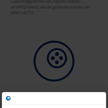
Gasleidingsystemen van Pipelife voldoen
vanzelfsprekend aan de geldende normen van
KIWA GASTEC.
KABELBESCHERMING
Pipelife kabelbeschermingsbuizen worden