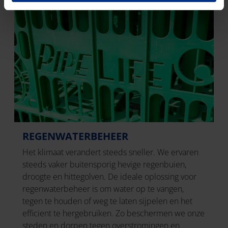
REGENWATERBEHEER
Het klimaat verandert steeds sneller. We ervaren
steeds vaker buitensporig hevige regenbuien,
droogte en hittegolven. De ideale oplossing voor
regenwaterbeheer is om water op te vangen,
tegen te houden of weg te laten sijpelen en het
efficient te hergebruiken. Zo beschermen we onze
steden en dorpen tegen overstromingen en