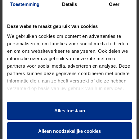
toegepast bij de aanleg van grote (energie)
Toestemming
Details
Over
infrastructuren. De buizen hebben sterke
mechanische eigenschappen en zijn geschikt voor
doorvoer van elektriciteits-, data- en
Deze website maakt gebruik van cookies
telecommunicatiekabels, onder veeleisende
We gebruiken cookies om content en advertenties te
bodemomstandigheden en over lange afstanden.
personaliseren, om functies voor social media te bieden
Deze mantelbuizen zijn geschikt voor horizontaal
en om ons websiteverkeer te analyseren. Ook delen we
gestuurde boringen.
informatie over uw gebruik van onze site met onze
partners voor social media, adverteren en analyse. Deze
partners kunnen deze gegevens combineren met andere
informatie die u aan ze heeft verstrekt of die ze hebben
verzameld op basis van uw gebruik van hun services.
Alles toestaan
OPLOSSINGEN
Alleen noodzakelijke cookies