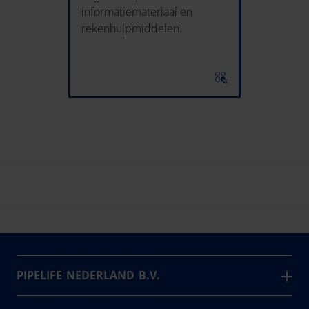
informatiemateriaal en
rekenhulpmiddelen.
PIPELIFE NEDERLAND B.V.
Pipelife is één van de grootste producenten van