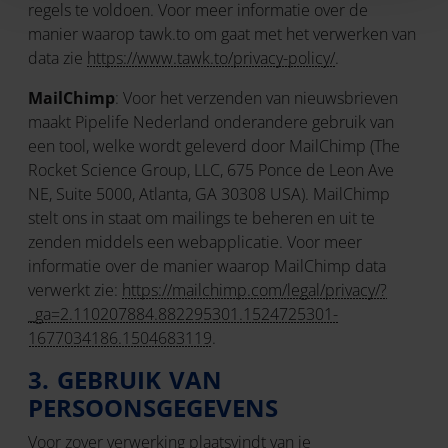
regels te voldoen. Voor meer informatie over de
manier waarop tawk.to om gaat met het verwerken van
data zie
https://www.tawk.to/privacy-policy/
.
MailChimp
: Voor het verzenden van nieuwsbrieven
maakt Pipelife Nederland onderandere gebruik van
een tool, welke wordt geleverd door MailChimp (The
Rocket Science Group, LLC, 675 Ponce de Leon Ave
NE, Suite 5000, Atlanta, GA 30308 USA). MailChimp
stelt ons in staat om mailings te beheren en uit te
zenden middels een webapplicatie. Voor meer
informatie over de manier waarop MailChimp data
verwerkt zie:
https://mailchimp.com/legal/privacy/?
_ga=2.110207884.882295301.1524725301-
1677034186.1504683119
.
3. GEBRUIK VAN
PERSOONSGEGEVENS
Voor zover verwerking plaatsvindt van je