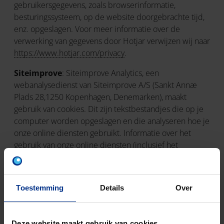
gebruikersgegevens, zoals browserinformatie,
besturingssysteem, op de website doorgebrachte tijd,
enz. opgeslagen. Voor meer informatie over de
verwerking van gegevens door Hotjar verwijzen wij naar
https://www.hotjar.com/privacy
.
Siteimprove
: Siteimprove Analytics, een
webanalysedienst van Siteimprove A/S (Sankt Annæ
Plads 28,1250 Kopenhagen, Denemarken), maakt
gebruik van cookies. Dit zijn tekstbestandjes die op je
computer worden opgeslagen en die analyseren hoe je
onze online diensten gebruikt. Informatie over het
gebruik van onze online diensten (inclusief het
versleutelde IP-adres van de gebruiker) die via cookies
wordt verzameld, wordt doorgestuurd naar een server
van Siteimprove in Denemarken en daar opgeslagen.
Toestemming
Details
Over
Siteimprove gebruikt dergelijke informatie om het
gebruik van online diensten te beoordelen en daarover
te rapporteren. Siteimprove geeft dergelijke informatie
Deze website maakt gebruik van cookies