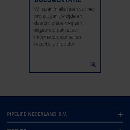
Wij staan in alle fasen van het
project aan uw zijde en
daarom bieden wij een
uitgebreid pakket aan
informatiemateriaal en
rekenhulpmiddelen.
PIPELIFE NEDERLAND B.V.
Pipelife is één van de grootste producenten van
kunststof leidingsystemen in Europa. Sinds 1947