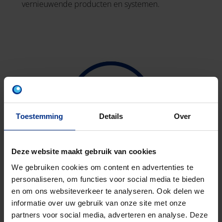
vernieuwende producten en systemen.
Toestemming
Details
Over
Deze website maakt gebruik van cookies
We gebruiken cookies om content en advertenties te
BINNENRIOLERING
personaliseren, om functies voor social media te bieden
en om ons websiteverkeer te analyseren. Ook delen we
Onder binnenriolering verstaan we het stelsel van
informatie over uw gebruik van onze site met onze
leidingen en hulpstukken, zowel in als om een
partners voor social media, adverteren en analyse. Deze
gebouw, voor het afvoeren van alle huishoud-, bad-