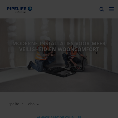
MODERNE INSTALLATIES VOOR MEER
VEILIGHEID EN WOONCOMFORT
Pipelife
Gebouw
ALWAYS PART OF YOUR LIFE