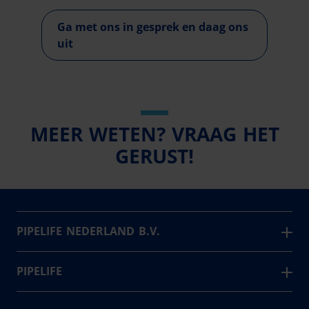
Ga met ons in gesprek en daag ons
uit
MEER WETEN? VRAAG HET
GERUST!
PIPELIFE NEDERLAND B.V.
Pipelife is één van de grootste producenten van
kunststof leidingsystemen in Europa. Sinds 1947
PIPELIFE
ontwikkelt, produceert en levert de vestiging in
Over ons
Enkhuizen een compleet en trendsettend programma.