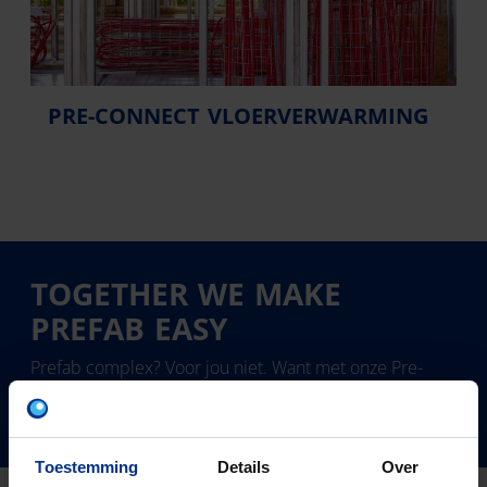
PRE-CONNECT VLOERVERWARMING
TOGETHER WE MAKE
PREFAB EASY
Prefab complex? Voor jou niet. Want met onze Pre-
connect systemen voor elektro, vloerverwarming en
binnenhuisriolering wordt prefab makkelijk!
Toestemming
Details
Over