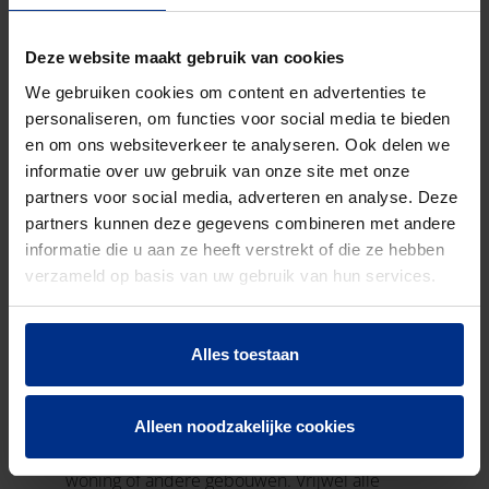
Deze website maakt gebruik van cookies
We gebruiken cookies om content en advertenties te
personaliseren, om functies voor social media te bieden
en om ons websiteverkeer te analyseren. Ook delen we
informatie over uw gebruik van onze site met onze
partners voor social media, adverteren en analyse. Deze
partners kunnen deze gegevens combineren met andere
informatie die u aan ze heeft verstrekt of die ze hebben
verzameld op basis van uw gebruik van hun services.
WAT IS PREFAB?
Alles toestaan
Prefab bouwen - of prefabricage - is het
vooraf off-site produceren
Alleen noodzakelijke cookies
van bouwelementen voor een prefab
woning of andere gebouwen. Vrijwel alle