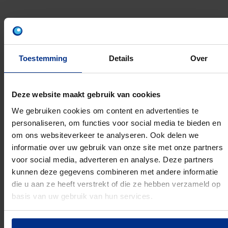
PRODUCTEN
Toestemming
Details
Over
Artikelnummer
EAN
Ø
Aansluiting
A
1
2
Deze website maakt gebruik van cookies
We gebruiken cookies om content en advertenties te
3496102866
5905485471497
32 mm
3
personaliseren, om functies voor social media te bieden en
3496103123
5905485460736
40 mm
4
om ons websiteverkeer te analyseren. Ook delen we
informatie over uw gebruik van onze site met onze partners
3496102637
5905485466172
40 mm
4
voor social media, adverteren en analyse. Deze partners
kunnen deze gegevens combineren met andere informatie
3496103125
5905485460767
50 mm
5
die u aan ze heeft verstrekt of die ze hebben verzameld op
basis van uw gebruik van hun services.
3496103127
5905485460781
50 mm
5
3496102647
5905485466233
50 mm
5