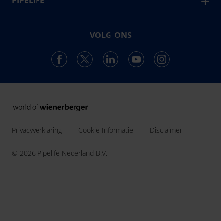
PIPELIFE
ontwikkelt, produceert en levert de vestiging in
Over ons
Enkhuizen een compleet en trendsettend programma.
Projecten & Nieuws
VOLG ONS
Vacatures
24
Landen in Europa
Contact
3037
Werknemers van Pipelife
691.392
km buis geïnstalleerd in 2025
Privacyverklaring
Cookie Informatie
Disclaimer
© 2026 Pipelife Nederland B.V.