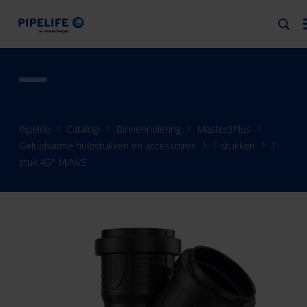
Pipelife
Catalogi
Binnenriolering
Master3Plus
Geluidsarme hulpstukken en accessoires
T-stukken
T-
stuk 45° M/M/S