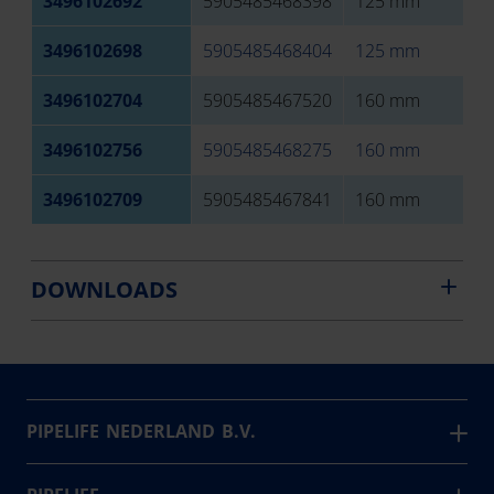
3496102692
5905485468398
125 mm
1
3496102698
5905485468404
125 mm
1
3496102704
5905485467520
160 mm
1
3496102756
5905485468275
160 mm
1
3496102709
5905485467841
160 mm
1
DOWNLOADS
PIPELIFE NEDERLAND B.V.
Pipelife is één van de grootste producenten van
kunststof leidingsystemen in Europa. Sinds 1947