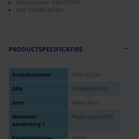
Artikelnummer: 3496102709
EAN: 5905485467841
PRODUCTSPECIFICATIES
Artikelnummer
3496102709
EAN
5905485467841
Serie
Master3Plus
Materiaal
Polypropyleen (PP)
aansluiting 1
Kwaliteitsklasse
PP-MD