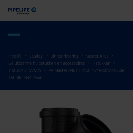
Pipelife
Catalogi
Binnenriolering
Master3Plus
Geluidsarme hulpstukken en accessoires
T-stukken
T-stuk 45° M/M/S
PP Master3Plus T-stuk 45° Mof/Mof/Spie
160MM SN4 Zwart