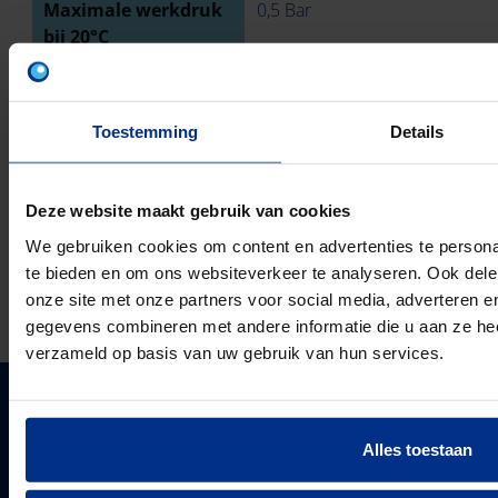
Maximale werkdruk
0,5 Bar
bij 20°C
Ringstijfheidsklasse
SN4
Toestemming
Details
Met pakkingen
Deze website maakt gebruik van cookies
TECHNISCHE TEKENING
We gebruiken cookies om content en advertenties te persona
te bieden en om ons websiteverkeer te analyseren. Ook dele
DOWNLOADS
onze site met onze partners voor social media, adverteren 
gegevens combineren met andere informatie die u aan ze heef
verzameld op basis van uw gebruik van hun services.
PIPELIFE NEDERLAND B.V.
Alles toestaan
Pipelife is één van de grootste producenten van
kunststof leidingsystemen in Europa. Sinds 1947
PIPELIFE