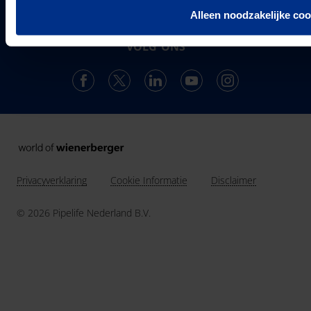
ontwikkelt, produceert en levert de vestiging in
Alleen noodzakelijke coo
Over ons
Enkhuizen een compleet en trendsettend programma.
Projecten & Nieuws
VOLG ONS
Vacatures
24
Landen in Europa
Contact
3037
Werknemers van Pipelife
691.392
km buis geïnstalleerd in 2025
Privacyverklaring
Cookie Informatie
Disclaimer
© 2026 Pipelife Nederland B.V.