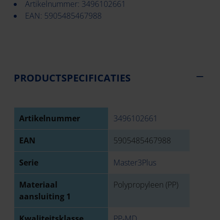
Artikelnummer: 3496102661
EAN: 5905485467988
PRODUCTSPECIFICATIES
Artikelnummer
3496102661
EAN
5905485467988
Serie
Master3Plus
Materiaal
Polypropyleen (PP)
aansluiting 1
Kwaliteitsklasse
PP-MD