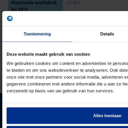
Maximale werkdruk
0,5 Bar
bij 20°C
Ringstijfheidsklasse
SN4
Toestemming
Details
Met pakkingen
Deze website maakt gebruik van cookies
TECHNISCHE TEKENING
We gebruiken cookies om content en advertenties te persona
te bieden en om ons websiteverkeer te analyseren. Ook dele
DOWNLOADS
onze site met onze partners voor social media, adverteren 
gegevens combineren met andere informatie die u aan ze heef
verzameld op basis van uw gebruik van hun services.
PIPELIFE NEDERLAND B.V.
Alles toestaan
Pipelife is één van de grootste producenten van
kunststof leidingsystemen in Europa. Sinds 1947
PIPELIFE