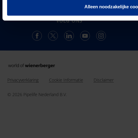
ontwikkelt, produceert en levert de vestiging in
Alleen noodzakelijke coo
Over ons
Enkhuizen een compleet en trendsettend programma.
Projecten & Nieuws
VOLG ONS
Vacatures
24
Landen in Europa
Contact
3037
Werknemers van Pipelife
691.392
km buis geïnstalleerd in 2025
Privacyverklaring
Cookie Informatie
Disclaimer
© 2026 Pipelife Nederland B.V.