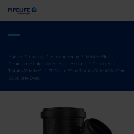
Pipelife
Catalogi
Binnenriolering
Master3Plus
Geluidsarme hulpstukken en accessoires
T-stukken
T-stuk 45° M/M/S
PP Master3Plus T-stuk 45° Mof/Mof/Spie
90-50 SN4 Zwart