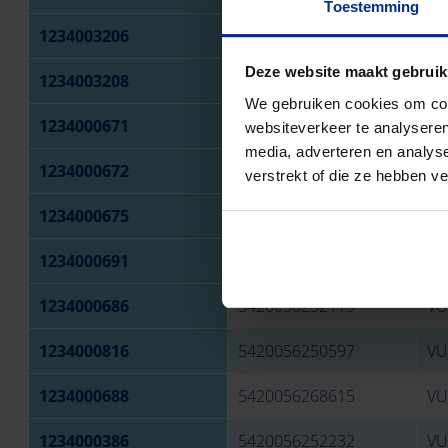
Toestemming
1234003206
5420056283564
VU
Deze website maakt gebruik
1234003208
5420056283588
VU
We gebruiken cookies om cont
1234000671
5420056251402
VU
websiteverkeer te analyseren
media, adverteren en analys
1234000672
5420056261074
VU
verstrekt of die ze hebben v
1234000675
5420056265133
VU
1234000691
5420056265065
VU
1234000686
5420056252119
VU
1234000816
5420056250597
VU
1234000688
5420056268615
VU
1234000386
5420056252232
VU