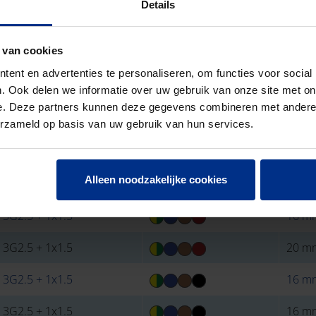
Details
 2G2.5 + 2x1.5
16 m
 van cookies
 2G2.5 + 2x1.5
16 m
ent en advertenties te personaliseren, om functies voor social
 2x2.5 + 1x1.5
16 m
. Ook delen we informatie over uw gebruik van onze site met on
e. Deze partners kunnen deze gegevens combineren met andere i
 2x2.5 + 1x1.5
16 m
erzameld op basis van uw gebruik van hun services.
 2x2.5 + 1x1.5
16 m
Alleen noodzakelijke cookies
 3G2.5 + 1x1.5
16 m
 3G2.5 + 1x1.5
16 m
 3G2.5 + 1x1.5
20 m
 3G2.5 + 1x1.5
16 m
 3G2.5 + 1x1.5
16 m