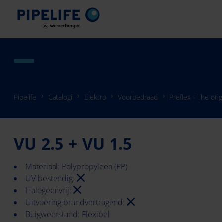
Pipelife
Catalogi
Elektro
Voorbedraad
Preflex - The orig
VU 2.5 + VU 1.5
Materiaal: Polypropyleen (PP)
UV bestendig:
Halogeenvrij:
Uitvoering brandvertragend:
Buigweerstand: Flexibel