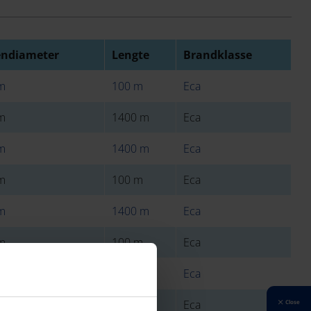
endiameter
Lengte
Brandklasse
m
100 m
Eca
m
1400 m
Eca
m
1400 m
Eca
m
100 m
Eca
m
1400 m
Eca
m
100 m
Eca
m
100 m
Eca
m
1400 m
Eca
Close