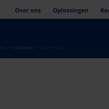
Over ons
Oplossingen
Ke
inal
Installatiedraad
VU 2.5 + VU 1.5