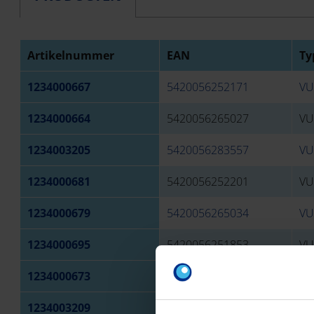
Artikelnummer
EAN
Ty
1234000667
5420056252171
VU
1234000664
5420056265027
VU
1234003205
5420056283557
VU
1234000681
5420056252201
VU
1234000679
5420056265034
VU
1234000695
5420056251853
VU
1234000673
5420056252041
VU
1234003209
5420056283595
VU