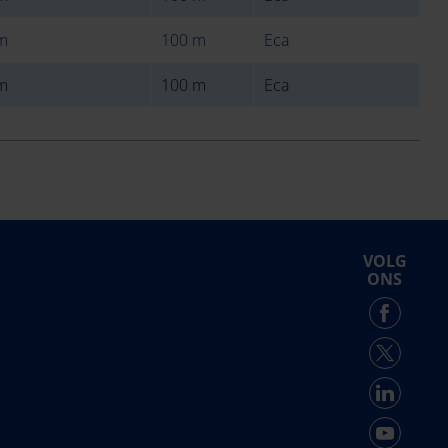
m
100 m
Eca
m
100 m
Eca
VOLG
ONS