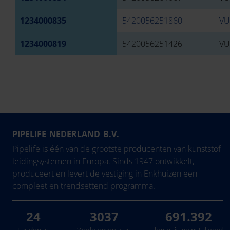
1234000835
5420056251860
VU
1234000819
5420056251426
VU
PIPELIFE NEDERLAND B.V.
Pipelife is één van de grootste producenten van kunststof
leidingsystemen in Europa. Sinds 1947 ontwikkelt,
produceert en levert de vestiging in Enkhuizen een
compleet en trendsettend programma.
24
3037
691.392