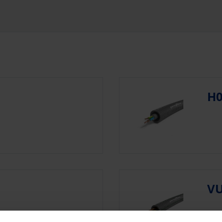
H0
VU