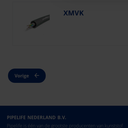
XMVK
Vorige
PIPELIFE NEDERLAND B.V.
Pipelife is één van de grootste producenten van kunststof