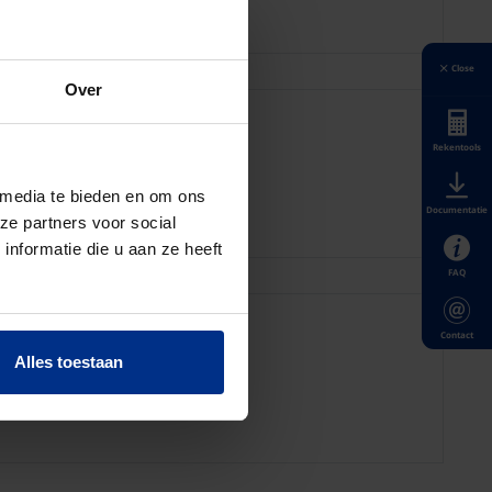
Close
Over
 2.5 + VU 1.5
Rekentools
 media te bieden en om ons
Documentatie
ze partners voor social
nformatie die u aan ze heeft
FAQ
 6
Contact
Alles toestaan