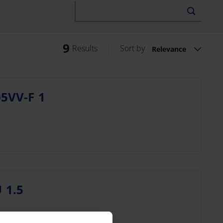
9
Results
Sort by
Relevance
5VV-F 1
 1.5