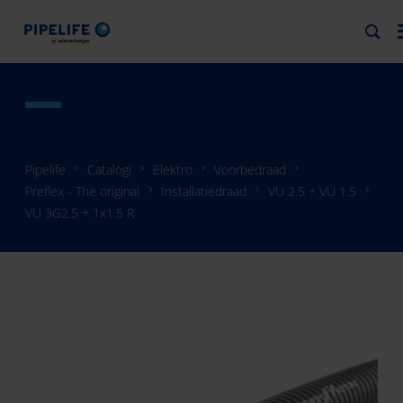
Pipelife
Catalogi
Elektro
Voorbedraad
Preflex - The original
Installatiedraad
VU 2.5 + VU 1.5
VU 3G2.5 + 1x1.5 R