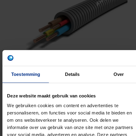
Toestemming
Details
Over
Deze website maakt gebruik van cookies
VU 3G2.5 + 1X1.5 R
We gebruiken cookies om content en advertenties te
20MM 100M
personaliseren, om functies voor social media te bieden en
om ons websiteverkeer te analyseren. Ook delen we
Artikelnummer: 1234000816
informatie over uw gebruik van onze site met onze partners
EAN: 5420056250597
voor social media, adverteren en analyse. Deze partners