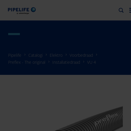
Pipelife
Catalogi
Elektro
Voorbedraad
Preflex - The original
Installatiedraad
VU 4