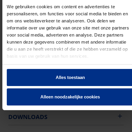
Buigweerstand: Flexibel
Drukvastheidsklasse volgens EN 61386-1: Medium
We gebruiken cookies om content en advertenties te
(klasse 3 / 2 Joule)
personaliseren, om functies voor social media te bieden en
Slagvastheid volgens EN 61386-1: Zwaar (klasse 4 /
om ons websiteverkeer te analyseren. Ook delen we
6 Joule)
informatie over uw gebruik van onze site met onze partners
Buiteninstallatie:
voor social media, adverteren en analyse. Deze partners
Min. Bedrijfstemperatuur (°C): -5 °C
kunnen deze gegevens combineren met andere informatie
Max. Bedrijfstemperatuur (°C): 90 °C
die u aan ze heeft verstrekt of die ze hebben verzameld op
Kleur van de buis: Grijs
basis van uw gebruik van hun services.
Met trekdraad:
Alles toestaan
Alleen noodzakelijke cookies
PRODUCTEN
DOWNLOADS