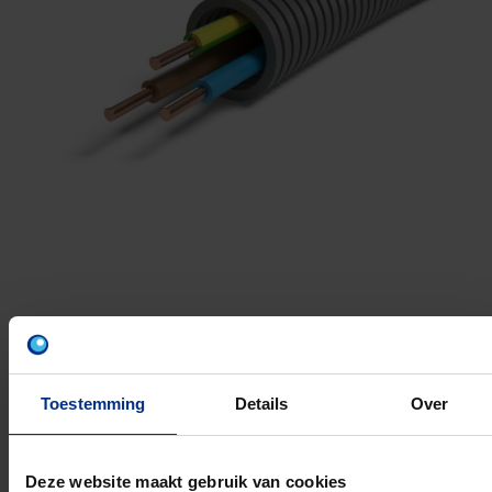
VU 4
Materiaal: Polypropyleen (PP)
Toestemming
Details
Over
UV bestendig:
Halogeenvrij:
Uitvoering brandvertragend:
Deze website maakt gebruik van cookies