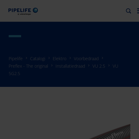
Pipelife
Catalogi
Elektro
Voorbedraad
Preflex - The original
Installatiedraad
VU 2.5
VU
5G2.5