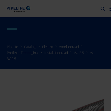
Pipelife
Catalogi
Elektro
Voorbedraad
Preflex - The original
Installatiedraad
VU 2.5
VU
3G2.5