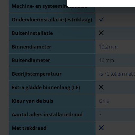
Machine- en systeeminstallatie
Ondervloerinstallatie (estriklaag)
Buiteninstallatie
Binnendiameter
10,2 mm
Buitendiameter
16 mm
Bedrijfstemperatuur
-5 °C tot en met 
Extra gladde binnenlaag (LF)
Kleur van de buis
Grijs
Aantal aders installatiedraad
3
Met trekdraad