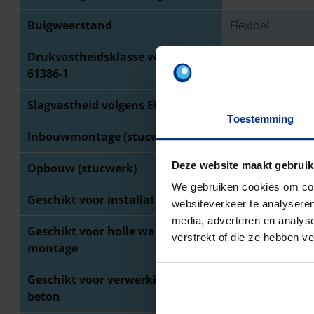
Buigweerstand
Flexibel
Drukvastheidsklasse volgens EN
Medium (klasse 3
61386-1
Slagvastheid volgens EN 61386-1
Zwaar (klasse 4 / 
Toestemming
Inbouwmontage (stucwerk)
Deze website maakt gebruik
Opbouw (stucwerk)
We gebruiken cookies om cont
Geschikt voor installatie op hout
websiteverkeer te analyseren
media, adverteren en analys
Geschikt voor holle wand
verstrekt of die ze hebben v
montage
Geschikt voor verwerking in
beton