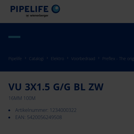
Pipelife
Catalogi
Elektro
Voorbedraad
Preflex - The orig
VU 3X1.5 G/G BL ZW
16MM 100M
Artikelnummer: 1234000322
EAN: 5420056249508