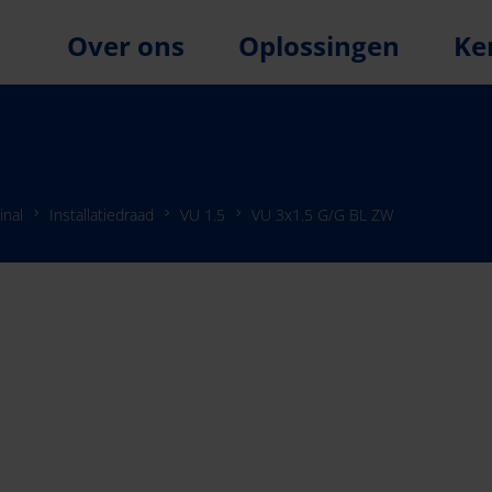
Over ons
Oplossingen
Ke
inal
Installatiedraad
VU 1.5
VU 3x1.5 G/G BL ZW