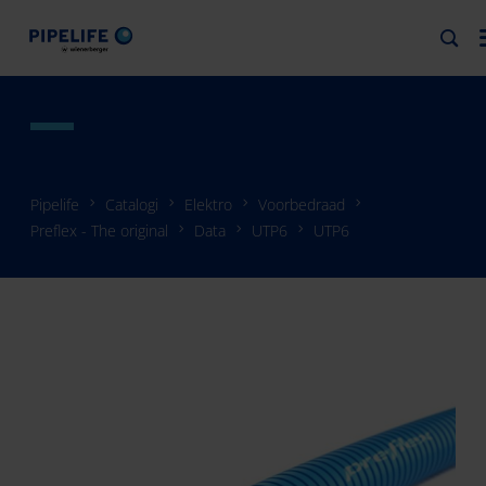
Pipelife
Catalogi
Elektro
Voorbedraad
Preflex - The original
Data
UTP6
UTP6