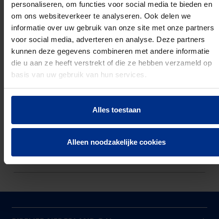
Buigweerstand: Flexibel
personaliseren, om functies voor social media te bieden en
Drukvastheidsklasse volgens EN 61386-1: Medium
om ons websiteverkeer te analyseren. Ook delen we
(klasse 3 / 2 Joule)
informatie over uw gebruik van onze site met onze partners
Slagvastheid volgens EN 61386-1: Zwaar (klasse 4 /
voor social media, adverteren en analyse. Deze partners
6 Joule)
kunnen deze gegevens combineren met andere informatie
Kleur van de buis: Bruin
die u aan ze heeft verstrekt of die ze hebben verzameld op
Met trekdraad:
basis van uw gebruik van hun services.
Alles toestaan
PRODUCTEN
Alleen noodzakelijke cookies
DOWNLOADS