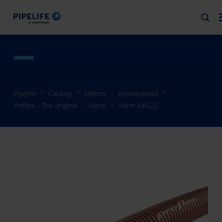
Pipelife
Catalogi
Elektro
Voorbedraad
Preflex - The original
Alarm
Alarm 6x0.22