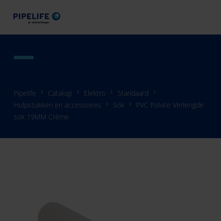
Pipelife
Catalogi
Elektro
Standaard
Hulpstukken en accessoires
Sok
PVC Polvite Verlengde
sok 19MM Crème