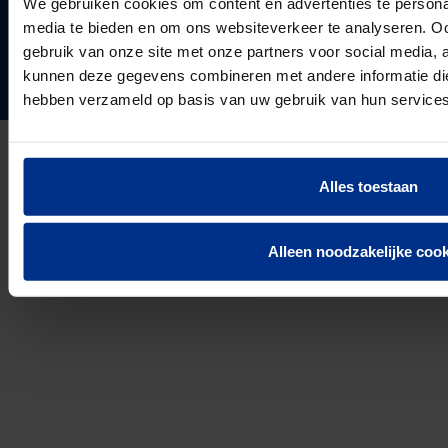
We gebruiken cookies om content en advertenties te personal
Projecten & Nieuws
VOLG ONS
media te bieden en om ons websiteverkeer te analyseren. Oo
Vacatures
24
Landen in Europa
gebruik van onze site met onze partners voor social media, 
Contact
kunnen deze gegevens combineren met andere informatie die 
3037
hebben verzameld op basis van uw gebruik van hun services
Werknemers van Pipelife
691.392
km buis geïnstalleerd in 2025
Alles toestaan
Privacyverklaring
Cookie Informatie
Disclaimer
Alleen noodzakelijke cook
© 2026 Pipelife Nederland B.V.