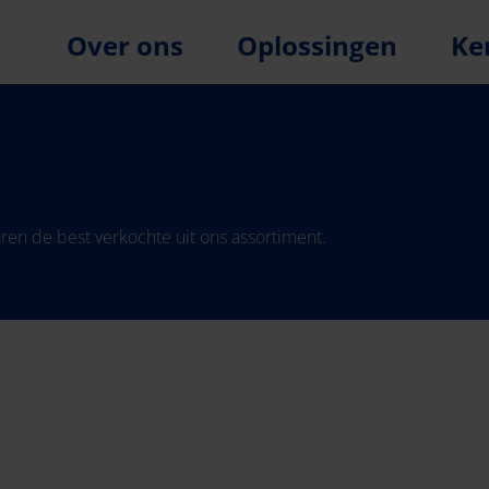
Over ons
Oplossingen
Ke
l jaren de best verkochte uit ons assortiment.