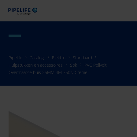
Pipelife
Catalogi
Elektro
Standaard
Hulpstukken en accessoires
Sok
PVC Polivolt
Overmaatse buis 25MM 4M 750N Crème