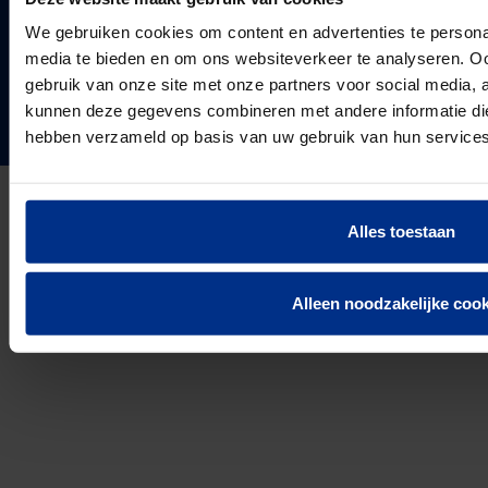
ontwikkelt, produceert en levert de vestiging in
Over ons
Enkhuizen een compleet en trendsettend programma.
We gebruiken cookies om content en advertenties te personal
Projecten & Nieuws
VOLG ONS
media te bieden en om ons websiteverkeer te analyseren. Oo
Vacatures
24
gebruik van onze site met onze partners voor social media, 
Landen in Europa
Contact
kunnen deze gegevens combineren met andere informatie die 
hebben verzameld op basis van uw gebruik van hun services
3037
Werknemers van Pipelife
691.392
km buis geïnstalleerd in 2025
Alles toestaan
Privacyverklaring
Cookie Informatie
Disclaimer
Alleen noodzakelijke cook
© 2026 Pipelife Nederland B.V.