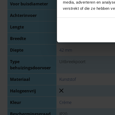
media, adverteren en analys
Voor buisdiameter
16/19 mm
verstrekt of die ze hebben v
Achterinvoer
Lengte
132 mm
Breedte
92 mm
Diepte
42 mm
Type
Uitbreekpoort
behuizingsdoorvoer
Materiaal
Kunststof
Halogeenvrij
Kleur
Crème
Beschermingsgraad
IP20