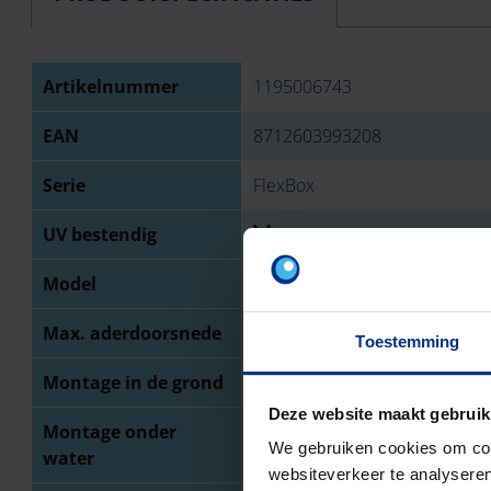
Artikelnummer
1195006743
EAN
8712603993208
Serie
FlexBox
UV bestendig
Model
Montagedoos
Max. aderdoorsnede
2,5 mm²
Toestemming
Montage in de grond
Deze website maakt gebruik
Montage onder
We gebruiken cookies om cont
water
websiteverkeer te analyseren