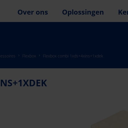
Over ons
Oplossingen
Ke
essoires
Flexbox
Flexbox combi 1xds+4xins+1xdek
INS+1XDEK