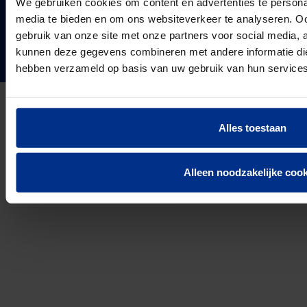
We gebruiken cookies om content en advertenties te personal
Projecten & Nieuws
VOLG ONS
media te bieden en om ons websiteverkeer te analyseren. Oo
Vacatures
24
Landen in Europa
gebruik van onze site met onze partners voor social media, 
Contact
kunnen deze gegevens combineren met andere informatie die 
3037
hebben verzameld op basis van uw gebruik van hun services
Werknemers van Pipelife
691.392
km buis geïnstalleerd in 2025
Alles toestaan
Privacyverklaring
Cookie Informatie
Disclaimer
Alleen noodzakelijke cook
© 2026 Pipelife Nederland B.V.