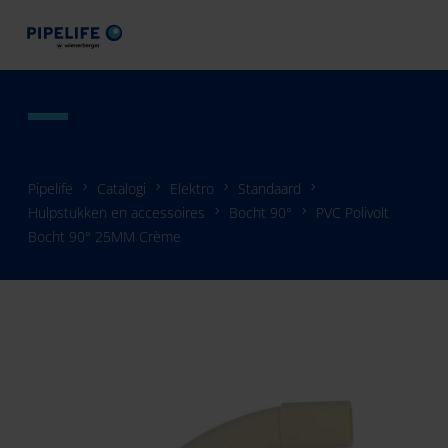
Pipelife
Catalogi
Elektro
Standaard
Hulpstukken en accessoires
Bocht 90°
PVC Polivolt
Bocht 90° 25MM Crème