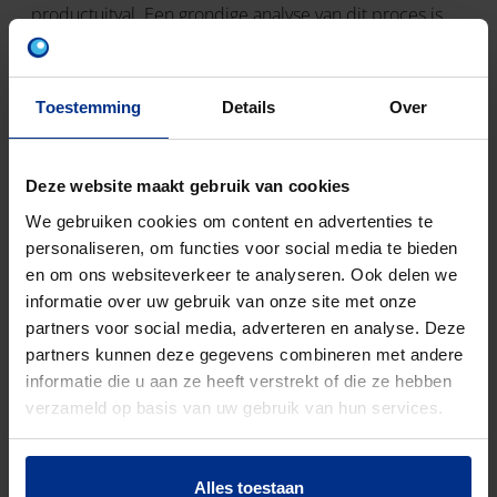
productuitval. Een grondige analyse van dit proces is
daardoor essentieel.
Door deze factoren continu te meten en te analyseren,
Toestemming
Details
Over
krijgen we inzicht in waar variaties ontstaan én hoe we
tijdig kunnen bijsturen. Dat is waardevol, omdat we
problemen eerder signaleren en sneller kunnen
Deze website maakt gebruik van cookies
ingrijpen voordat ze impact hebben. Het doel: het
We gebruiken cookies om content en advertenties te
proces beter begrijpen, zodat we nauwkeuriger
personaliseren, om functies voor social media te bieden
kunnen voorspellen waar verbeteringen mogelijk zijn,
en om ons websiteverkeer te analyseren. Ook delen we
zonder extra testreeksen of onnodige stilstand.
informatie over uw gebruik van onze site met onze
partners voor social media, adverteren en analyse. Deze
De inzet van digitale inzichten levert meer op dan
partners kunnen deze gegevens combineren met andere
alleen een efficiëntere productie. Het draagt direct bij
informatie die u aan ze heeft verstrekt of die ze hebben
aan kwaliteit, betrouwbaarheid en duurzaamheid. We
verzameld op basis van uw gebruik van hun services.
verminderen verspilling, herkennen afwijkingen sneller
en maken productieprocessen stabieler. Het resultaat:
minder productieverlies, minder risico op vertragingen
Alles toestaan
en een hogere leverbetrouwbaarheid, zodat we