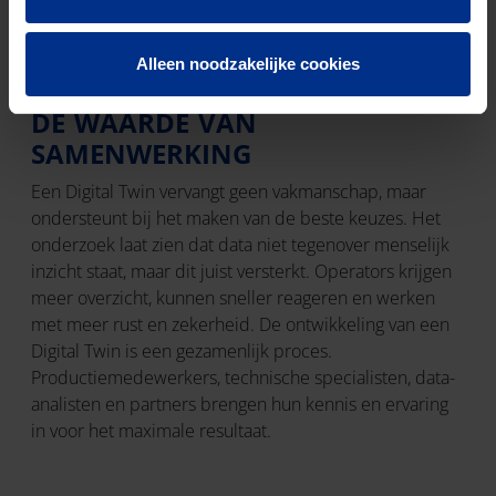
blijvend voldoen aan de verwachtingen van onze
partners en opdrachtgevers.
Alleen noodzakelijke cookies
DE WAARDE VAN
SAMENWERKING
Een Digital Twin vervangt geen vakmanschap, maar
ondersteunt bij het maken van de beste keuzes. Het
onderzoek laat zien dat data niet tegenover menselijk
inzicht staat, maar dit juist versterkt. Operators krijgen
meer overzicht, kunnen sneller reageren en werken
met meer rust en zekerheid. De ontwikkeling van een
Digital Twin is een gezamenlijk proces.
Productiemedewerkers, technische specialisten, data-
analisten en partners brengen hun kennis en ervaring
in voor het maximale resultaat.