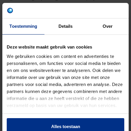
Drainage-oplossingen voor
woningbouwprojecten
Toestemming
Details
Over
Anders
Deze website maakt gebruik van cookies
Consent *
We gebruiken cookies om content en advertenties te
Door mijn verzoek te versturen, stem ik in
personaliseren, om functies voor social media te bieden
met het gebruik van de persoonlijke
en om ons websiteverkeer te analyseren. Ook delen we
gegevens die door mijzelf zijn ingevoerd,
informatie over uw gebruik van onze site met onze
alsmede met persoonlijke gegevens die
partners voor social media, adverteren en analyse. Deze
zijn afgeleid van mijn vraag, door Pipelife
partners kunnen deze gegevens combineren met andere
Nederland BV (onderdeel van de
informatie die u aan ze heeft verstrekt of die ze hebben
Wienerberger Groep) met het oog op het
verzameld op basis van uw gebruik van hun services.
verwerken van mijn vraag evenals voor
eventuele vervolgvragen en, indien nodig,
voor hun verzending naar bedrijven van de
Alles toestaan
Wienerberger Groep
.