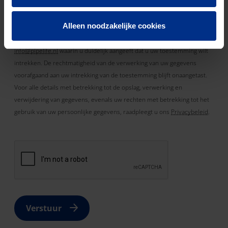
Alleen noodzakelijke cookies
Uw gegevens worden als vertrouwelijk behandeld. Uw toestemming
kan te allen tijde worden ingetrokken door een e-mail te sturen
info@pipelife.nl
waarin u duidelijk aangeeft dat u uw toestemming wilt
intrekken. De rechtmatigheid van de verwerking van uw gegevens
voorafgaand aan uw intrekking van de toestemming blijft onaangetast.
Voor alle details met betrekking tot de opslag, verwerking en
verwijdering van gegevens, evenals uw rechten met betrekking tot het
gebruik van uw persoonlijke gegevens, raadpleegt u ons
Privacybeleid
.
Verstuur