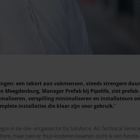
gingen: een tekort aan vakmensen, steeds strengere d
an Meegdenburg, Manager Prefab bij Pipelife, ziet prefab a
liseren, verspilling minimaliseren en installateurs o
lete installaties die klaar zijn voor gebruik.’
 begon in de olie- en gassector bij Soluforce. Als Technical Serv
ffshore, maar toen er thuis kinderen kwamen zocht ik een functie