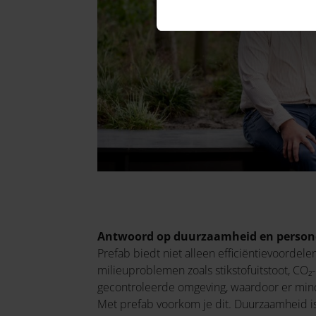
Antwoord op duurzaamheid en person
Prefab biedt niet alleen efficiëntievoorde
milieuproblemen zoals stikstofuitstoot, CO
gecontroleerde omgeving, waardoor er mind
Met prefab voorkom je dit. Duurzaamheid i