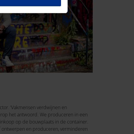
sector. ‘Vakmensen verdwijnen en
hierop het antwoord. We produceren in een
inkoop op de bouwplaats in de container.
raf ontwerpen en produceren, verminderen