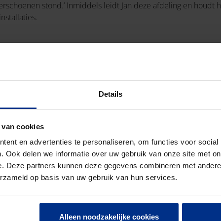
derschoenen stond.’ Inmiddels leidt Jan deze afdeling en houdt h
nstallaties.
team prefab oplossingen voor binnenriolering, vloerverwarming 
ders en vraagt om specifieke oplossingen. We engineeren insta
ten. Dit bespaart tijd, materiaal en arbeidsuren op de bouwpl
Details
s de samenwerking met verschillende lagen binnen de bouwwere
Uiteindelijk moeten ook de inkopers en installateurs overtuigd
 Dan is het aan ons om de voordelen op lange termijn te laten zi
 van cookies
ent en advertenties te personaliseren, om functies voor social
. Ook delen we informatie over uw gebruik van onze site met on
e. Deze partners kunnen deze gegevens combineren met andere i
erzameld op basis van uw gebruik van hun services.
Alleen noodzakelijke cookies