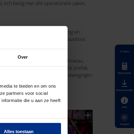
ij zich bezig met alle operationele zaken,
en elektra. ‘We werken projectmatig en
llaties in 3D en zorgen dat ze naadloos
aats.’
Close
Over
ld. ‘We beginnen op managementniveau,
 worden. Vaak is er scepsis, omdat prefab
Rekentools
en: minder afval, minder transportbewegingen
 media te bieden en om ons
Documentatie
ze partners voor social
nformatie die u aan ze heeft
FAQ
Contact
Alles toestaan