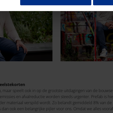
eelstekorten
len, maar speelt ook in op de grootste uitdagingen van de bouw
₂-emissies en afvalreductie worden steeds urgenter. Prefab is 
er materiaal verspild wordt. Zo belandt gemiddeld 8% van de 
s dan ook een belangrijke pijler voor ons. Omdat we alles voo