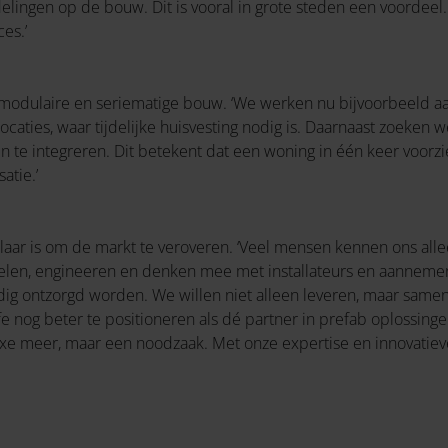
lingen op de bouw. Dit is vooral in grote steden een voordee
es.’
 de modulaire en seriematige bouw. ‘We werken nu bijvoorbeeld
locaties, waar tijdelijke huisvesting nodig is. Daarnaast zoek
n te integreren. Dit betekent dat een woning in één keer voorzi
atie.’
e klaar is om de markt te veroveren. ‘Veel mensen kennen ons all
len, engineeren en denken mee met installateurs en aannemer
ledig ontzorgd worden. We willen niet alleen leveren, maar sa
e nog beter te positioneren als dé partner in prefab oplossingen
uxe meer, maar een noodzaak. Met onze expertise en innovatie