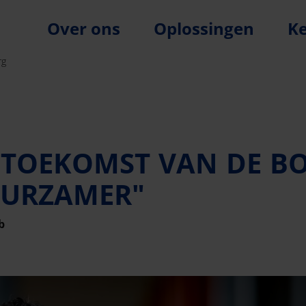
Over ons
Oplossingen
K
rg
 TOEKOMST VAN DE B
UURZAMER"
b