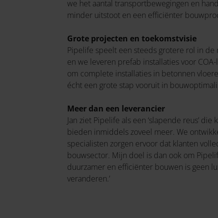
we het aantal transportbewegingen en hande
minder uitstoot en een efficiënter bouwproc
Grote projecten en toekomstvisie
Pipelife speelt een steeds grotere rol in
en we leveren prefab installaties voor COA-
om complete installaties in betonnen vloere
écht een grote stap vooruit in bouwoptimalis
Meer dan een leverancier
Jan ziet Pipelife als een ‘slapende reus’ di
bieden inmiddels zoveel meer. We ontwikke
specialisten zorgen ervoor dat klanten vol
bouwsector. Mijn doel is dan ook om Pipelif
duurzamer en efficiënter bouwen is geen l
veranderen.’