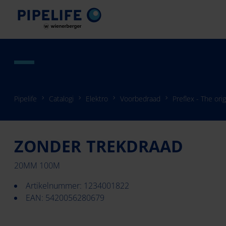
Pipelife
Catalogi
Elektro
Voorbedraad
Preflex - The orig
ZONDER TREKDRAAD
20MM 100M
Artikelnummer: 1234001822
EAN: 5420056280679