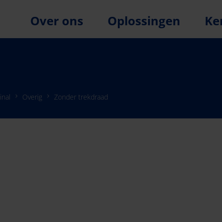
Over ons
Oplossingen
Ke
inal
Overig
Zonder trekdraad