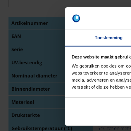
Artikelnummer
1234001822
EAN
5420056280679
Toestemming
Serie
Preflex
Deze website maakt gebruik
UV-bestendig
We gebruiken cookies om cont
websiteverkeer te analyseren
Nominaal diameter
20 mm
media, adverteren en analys
verstrekt of die ze hebben v
Binnendiameter
13,8 mm
Materiaal
Polypropyleen (P
Druksterkte
750 N
Gebruikstemperatuur (°C)
-5 °C tot en met 