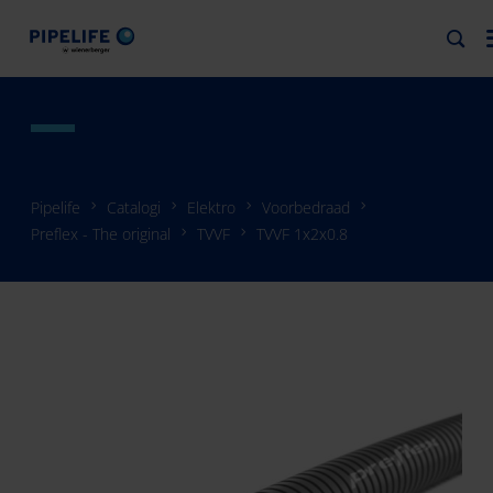
Pipelife
Catalogi
Elektro
Voorbedraad
Preflex - The original
TVVF
TVVF 1x2x0.8