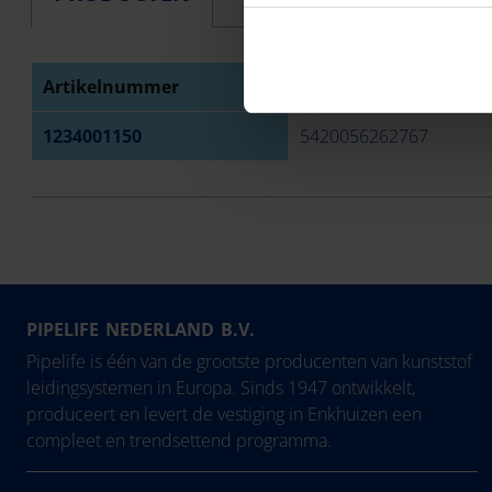
Artikelnummer
EAN
1234001150
5420056262767
PIPELIFE NEDERLAND B.V.
Pipelife is één van de grootste producenten van kunststof
leidingsystemen in Europa. Sinds 1947 ontwikkelt,
produceert en levert de vestiging in Enkhuizen een
compleet en trendsettend programma.