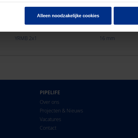
Alleen noodzakelijke cookies
Type draden/kabel
Buitendiamete
YRMB 2x1
16 mm
PIPELIFE
Over ons
Projecten & Nieuws
Vacatures
Contact