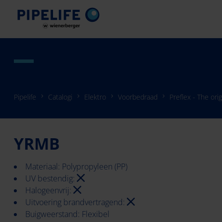
Pipelife
Catalogi
Elektro
Voorbedraad
Preflex - The orig
YRMB
Materiaal: Polypropyleen (PP)
UV bestendig:
Halogeenvrij:
Uitvoering brandvertragend:
Buigweerstand: Flexibel