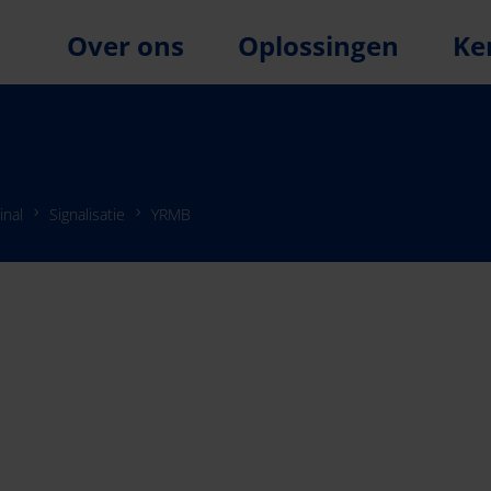
Over ons
Oplossingen
Ke
inal
Signalisatie
YRMB