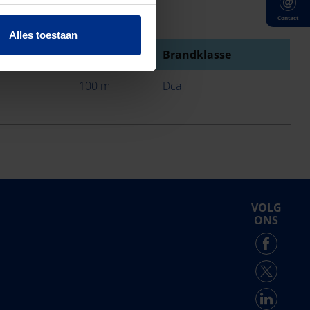
Contact
Alles toestaan
r
Lengte
Brandklasse
100 m
Dca
VOLG
ONS