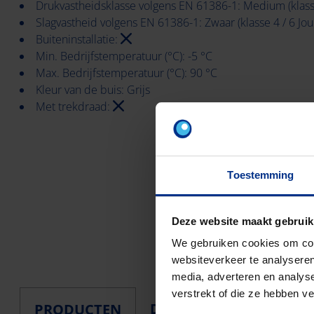
Drukvastheidsklasse volgens EN 61386-1: Medium (klasse
Slagvastheid volgens EN 61386-1: Zwaar (klasse 4 / 6 Jou
Buiteninstallatie:
Min. Bedrijfstemperatuur (°C): -5 °C
Max. Bedrijfstemperatuur (°C): 90 °C
Kleur van de buis: Grijs
Met trekdraad:
Toestemming
Deze website maakt gebruik
We gebruiken cookies om cont
websiteverkeer te analyseren
media, adverteren en analys
verstrekt of die ze hebben v
DOWNLOADS
PRODUCTEN