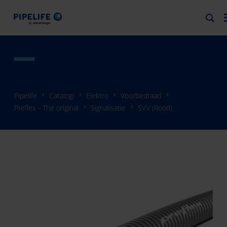
Pipelife
Catalogi
Elektro
Voorbedraad
Preflex - The original
Signalisatie
SVV (Rood)