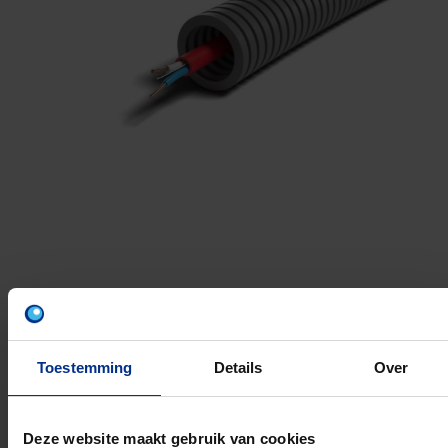
SVV (ROOD)
Materiaal: Polypropyleen (PP)
Toestemming
Details
Over
UV bestendig:
Halogeenvrij:
Uitvoering brandvertragend:
Deze website maakt gebruik van cookies