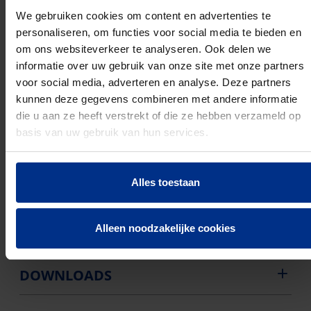
Buigweerstand: Flexibel
Drukvastheidsklasse volgens EN 61386-1: Medium
We gebruiken cookies om content en advertenties te
(klasse 3 / 2 Joule)
personaliseren, om functies voor social media te bieden en
Slagvastheid volgens EN 61386-1: Zwaar (klasse 4 /
om ons websiteverkeer te analyseren. Ook delen we
6 Joule)
informatie over uw gebruik van onze site met onze partners
Buiteninstallatie:
voor social media, adverteren en analyse. Deze partners
Min. Bedrijfstemperatuur (°C): -5 °C
kunnen deze gegevens combineren met andere informatie
Max. Bedrijfstemperatuur (°C): 90 °C
die u aan ze heeft verstrekt of die ze hebben verzameld op
Kleur van de buis: Grijs
basis van uw gebruik van hun services.
Met trekdraad:
Alles toestaan
Alleen noodzakelijke cookies
PRODUCTEN
DOWNLOADS