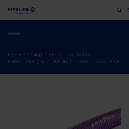
Pipelife
Catalogi
Elektro
Voorbedraad
Preflex - The original
Multimedia
COAX
COAX-VATCA