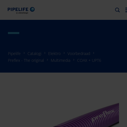
Pipelife
Catalogi
Elektro
Voorbedraad
Preflex - The original
Multimedia
COAX + UPT6