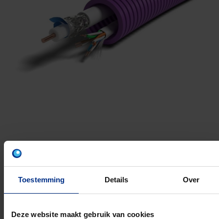
COAX + UPT6
Materiaal: Polypropyleen (PP)
Toestemming
Details
Over
UV bestendig:
Halogeenvrij:
Uitvoering brandvertragend:
Deze website maakt gebruik van cookies