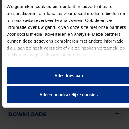
Buigweerstand: Flexibel
Drukvastheidsklasse volgens EN 61386-1: Medium
We gebruiken cookies om content en advertenties te
(klasse 3 / 2 Joule)
personaliseren, om functies voor social media te bieden en
Slagvastheid volgens EN 61386-1: Zwaar (klasse 4 /
om ons websiteverkeer te analyseren. Ook delen we
6 Joule)
informatie over uw gebruik van onze site met onze partners
Buiteninstallatie:
voor social media, adverteren en analyse. Deze partners
Min. Bedrijfstemperatuur (°C): -5 °C
kunnen deze gegevens combineren met andere informatie
Max. Bedrijfstemperatuur (°C): 90 °C
die u aan ze heeft verstrekt of die ze hebben verzameld op
Kleur van de buis: Violet
basis van uw gebruik van hun services.
Met trekdraad:
Alles toestaan
Alleen noodzakelijke cookies
PRODUCTEN
DOWNLOADS