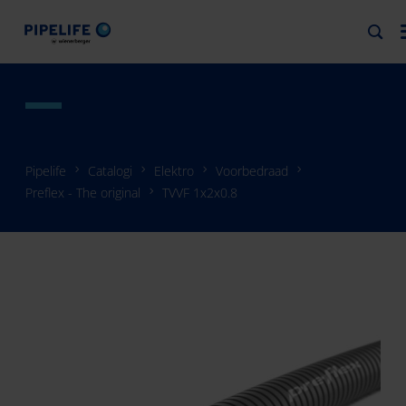
Pipelife
Catalogi
Elektro
Voorbedraad
Preflex - The original
TVVF 1x2x0.8