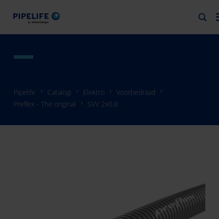
Pipelife
Catalogi
Elektro
Voorbedraad
Preflex - The original
SVV 2x0.8