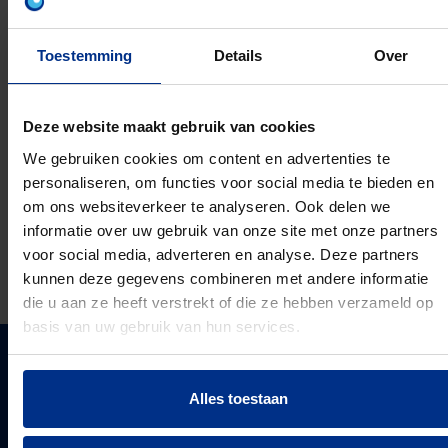
GRIJS
Artikelnummer: 1234003731
Toestemming
Details
Over
EAN: 5420056237314
Deze website maakt gebruik van cookies
We gebruiken cookies om content en advertenties te
personaliseren, om functies voor social media te bieden en
PRODUCTSPECIFICATIES
om ons websiteverkeer te analyseren. Ook delen we
informatie over uw gebruik van onze site met onze partners
DOWNLOAD
voor social media, adverteren en analyse. Deze partners
kunnen deze gegevens combineren met andere informatie
die u aan ze heeft verstrekt of die ze hebben verzameld op
basis van uw gebruik van hun services.
PIPELIFE NEDERLAND B.V.
Alles toestaan
Pipelife is één van de grootste producenten van
kunststof leidingsystemen in Europa. Sinds 1947
PIPELIFE