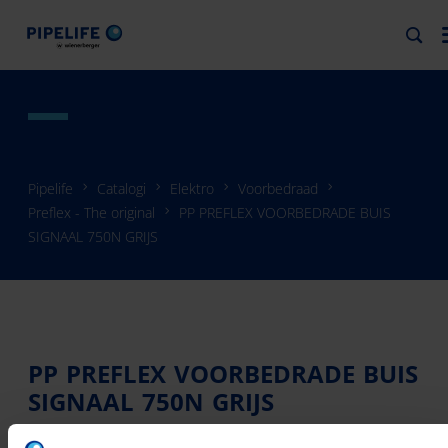
Pipelife
Catalogi
Elektro
Voorbedraad
Preflex - The original
PP PREFLEX VOORBEDRADE BUIS
SIGNAAL 750N GRIJS
PP PREFLEX VOORBEDRADE BUIS
SIGNAAL 750N GRIJS
PP PREFLEX VOORBEDRADE BUIS SIGNAAL 750N