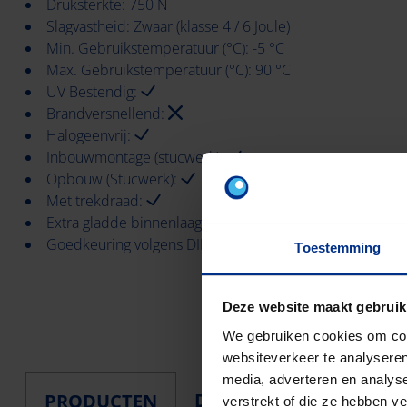
Druksterkte: 750 N
Slagvastheid: Zwaar (klasse 4 / 6 Joule)
Min. Gebruikstemperatuur (°C): -5 °C
Max. Gebruikstemperatuur (°C): 90 °C
UV Bestendig:
Brandversnellend:
Halogeenvrij:
Inbouwmontage (stucwerk):
Opbouw (Stucwerk):
Met trekdraad:
Extra gladde binnenlaag (LF):
Goedkeuring volgens DIN EN 61386-23:
Toestemming
Deze website maakt gebruik
We gebruiken cookies om cont
websiteverkeer te analyseren
media, adverteren en analys
DOWNLOADS
PRODUCTEN
verstrekt of die ze hebben v