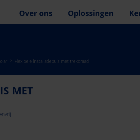
Over ons
Oplossingen
Ke
olar
Flexibele installatiebuis met trekdraad
IS MET
nvrij