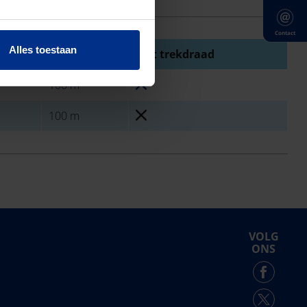
Contact
Alles toestaan
Lengte
Met trekdraad
100 m
100 m
VOLG
ONS