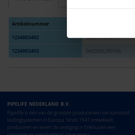
Artikelnummer
EAN
1234003402
5420056290159
1234003403
5420056290166
PIPELIFE NEDERLAND B.V.
Pipelife is één van de grootste producenten van kunststof
leidingsystemen in Europa. Sinds 1947 ontwikkelt,
produceert en levert de vestiging in Enkhuizen een
compleet en trendsettend programma.