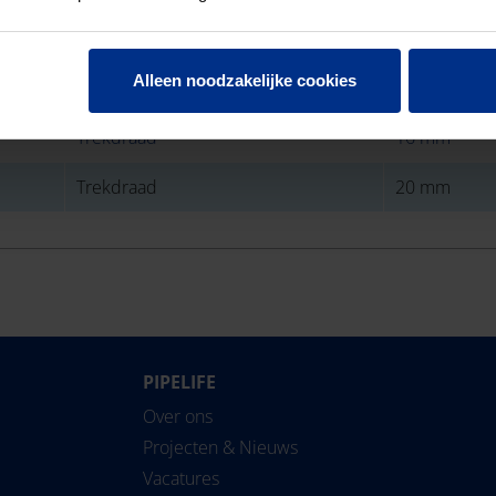
Alleen noodzakelijke cookies
Type draden/kabel
Diameter
Trekdraad
16 mm
Trekdraad
20 mm
PIPELIFE
Over ons
Projecten & Nieuws
Vacatures