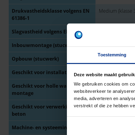
Drukvastheidsklasse volgens EN
Medium (klasse 3
61386-1
Slagvastheid volgens EN 61386-1
Zwaar (klasse 4 / 
Inbouwmontage (stucwerk)
Toestemming
Opbouw (stucwerk)
Geschikt voor installatie op hout
Deze website maakt gebruik
We gebruiken cookies om cont
Geschikt voor holle wand
websiteverkeer te analyseren
montage
media, adverteren en analys
verstrekt of die ze hebben v
Geschikt voor verwerking in
beton
Machine- en systeeminstallatie