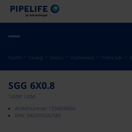
Pipelife
Catalogi
Elektro
Voorbedraad
Preflex Safe
S
SGG 6X0.8
16MM 100M
Artikelnummer: 1234000650
EAN: 5420056262583