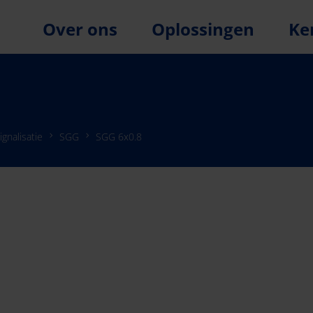
Over ons
Oplossingen
Ke
ignalisatie
SGG
SGG 6x0.8