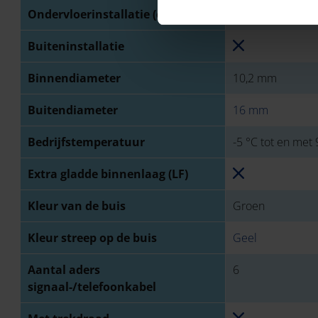
Ondervloerinstallatie (estriklaag)
Buiteninstallatie
Binnendiameter
10,2 mm
Buitendiameter
16 mm
Bedrijfstemperatuur
-5 °C tot en met 
Extra gladde binnenlaag (LF)
Kleur van de buis
Groen
Kleur streep op de buis
Geel
Aantal aders
6
signaal-/telefoonkabel