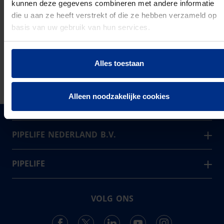
kunnen deze gegevens combineren met andere informatie
die u aan ze heeft verstrekt of die ze hebben verzameld op
basis van uw gebruik van hun services.
PRODUCTSPECIFICATIES
Alles toestaan
DOWNLOAD
Alleen noodzakelijke cookies
PIPELIFE NEDERLAND B.V.
Pipelife is één van de grootste producenten van
kunststof leidingsystemen in Europa. Sinds 1947
PIPELIFE
ontwikkelt, produceert en levert de vestiging in
Over ons
Enkhuizen een compleet en trendsettend programma.
Projecten & Nieuws
VOLG ONS
Vacatures
24
Landen in Europa
Contact