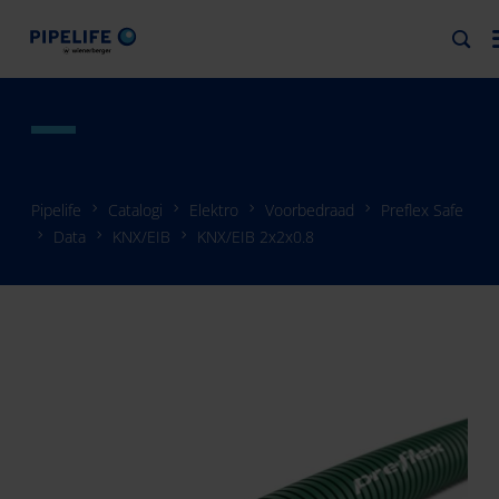
Pipelife
Catalogi
Elektro
Voorbedraad
Preflex Safe
Data
KNX/EIB
KNX/EIB 2x2x0.8