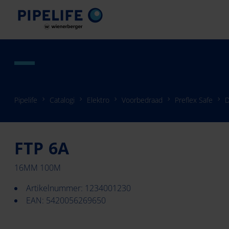
Pipelife
Catalogi
Elektro
Voorbedraad
Preflex Safe
D
FTP 6A
16MM 100M
Artikelnummer: 1234001230
EAN: 5420056269650