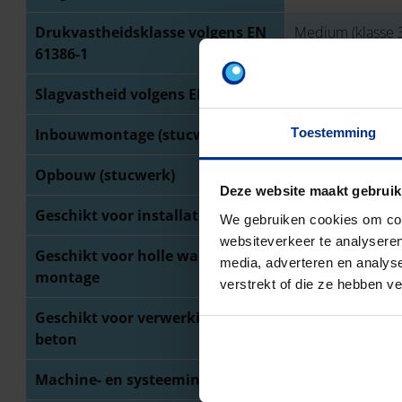
Drukvastheidsklasse volgens EN
Medium (klasse 3
61386-1
Slagvastheid volgens EN 61386-1
Zwaar (klasse 4 / 
Toestemming
Inbouwmontage (stucwerk)
Opbouw (stucwerk)
Deze website maakt gebruik
Geschikt voor installatie op hout
We gebruiken cookies om cont
websiteverkeer te analyseren
Geschikt voor holle wand
media, adverteren en analys
montage
verstrekt of die ze hebben v
Geschikt voor verwerking in
beton
Machine- en systeeminstallatie