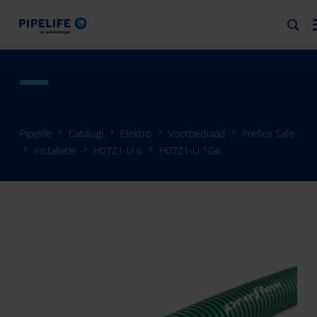
Pipelife
Catalogi
Elektro
Voorbedraad
Preflex Safe
Installatie
H07Z1-U 6
H07Z1-U 1G6