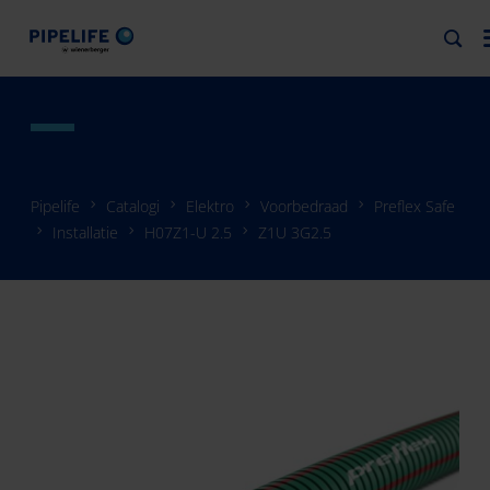
Pipelife
Catalogi
Elektro
Voorbedraad
Preflex Safe
Installatie
H07Z1-U 2.5
Z1U 3G2.5