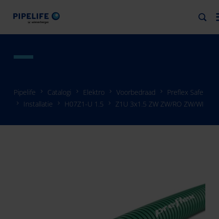
Pipelife
Catalogi
Elektro
Voorbedraad
Preflex Safe
Installatie
H07Z1-U 1.5
Z1U 3x1.5 ZW ZW/RO ZW/WI