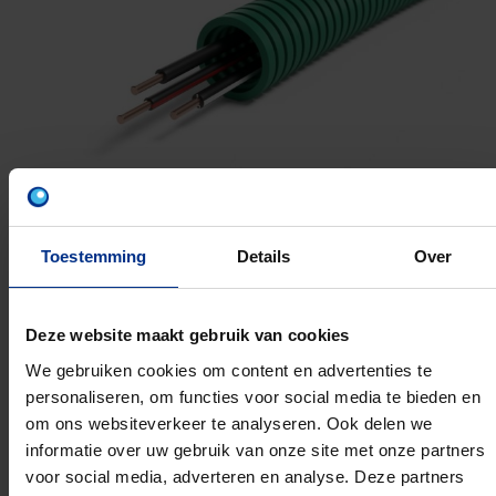
Toestemming
Details
Over
Z1U 3X1.5 ZW ZW/RO ZW/WI
Deze website maakt gebruik van cookies
We gebruiken cookies om content en advertenties te
16MM 100M
personaliseren, om functies voor social media te bieden en
Artikelnummer: 1234000582
om ons websiteverkeer te analyseren. Ook delen we
EAN: 5420056262255
informatie over uw gebruik van onze site met onze partners
voor social media, adverteren en analyse. Deze partners