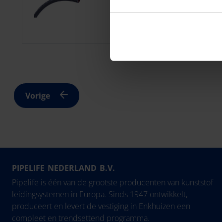
binnenlaag. Beschikbaar in di
In de kleur donkergrijs.
Vorige
PIPELIFE NEDERLAND B.V.
Pipelife is één van de grootste producenten van kunststof
leidingsystemen in Europa. Sinds 1947 ontwikkelt,
produceert en levert de vestiging in Enkhuizen een
compleet en trendsettend programma.