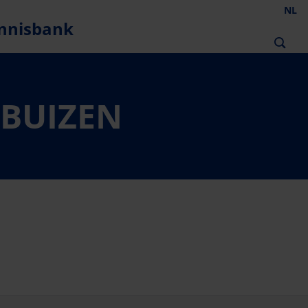
NL
nnisbank
EBUIZEN