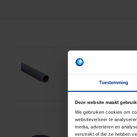
STARRE LF INSTAL
PVC starre installatiebuizen met
Beschikbaar in diameters 16 m
Toestemming
donkergrijs.
Deze website maakt gebruik
We gebruiken cookies om cont
websiteverkeer te analyseren
FLEXIBELE LF INS
media, adverteren en analys
PVC flexibele installatiebuizen 
verstrekt of die ze hebben v