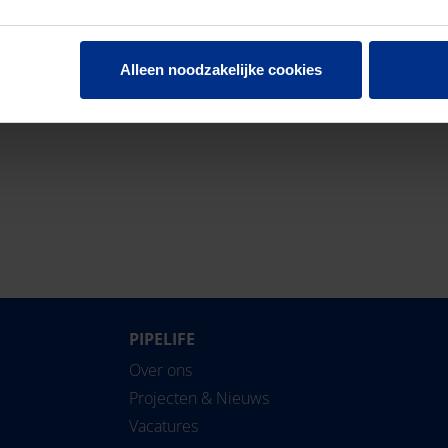
ameters 16 mm en 19 mm.
Alleen noodzakelijke cookies
PIPELIFE
Over ons
Projecten & Nieuws
Vacatures