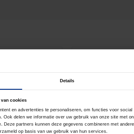
LATIEBUIZEN
ST
 Low Friction binnenlaag.
PVC 
m en 19 mm. In de kleur
mm t
Details
 van cookies
ent en advertenties te personaliseren, om functies voor social
. Ook delen we informatie over uw gebruik van onze site met on
TALLATIEBUIZEN
e. Deze partners kunnen deze gegevens combineren met andere i
met Low Friction
erzameld op basis van uw gebruik van hun services.