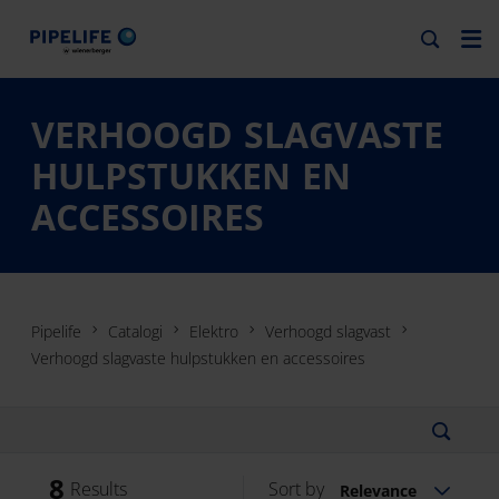
VERHOOGD SLAGVASTE
HULPSTUKKEN EN
ACCESSOIRES
Pipelife
Catalogi
Elektro
Verhoogd slagvast
Verhoogd slagvaste hulpstukken en accessoires
8
Results
Sort by
Relevance