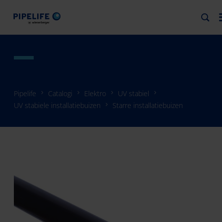
Pipelife
Catalogi
Elektro
UV stabiel
UV stabiele installatiebuizen
Starre installatiebuizen