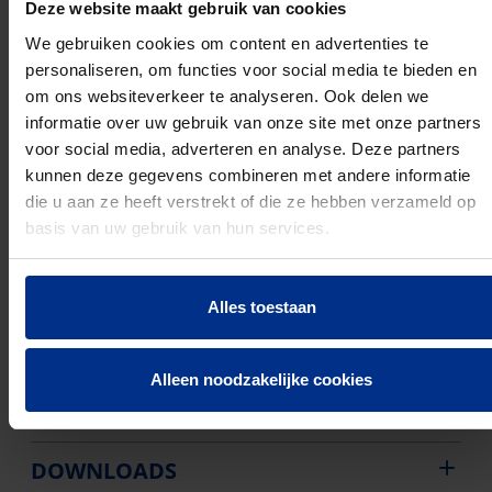
Halogeenvrij:
Deze website maakt gebruik van cookies
Brandvertragend:
We gebruiken cookies om content en advertenties te
Buigweerstand: Star
personaliseren, om functies voor social media te bieden en
Drukvastheidsklasse volgens EN 61386-1: Medium
om ons websiteverkeer te analyseren. Ook delen we
(klasse 3, 750 N)
informatie over uw gebruik van onze site met onze partners
Slagvastheid volgens EN 61386-1: Zwaar (klasse 4 /
voor social media, adverteren en analyse. Deze partners
6 Joule)
kunnen deze gegevens combineren met andere informatie
Min. Bedrijfstemperatuur (°C): -25 °C
die u aan ze heeft verstrekt of die ze hebben verzameld op
Max. Bedrijfstemperatuur (°C): 60 °C
basis van uw gebruik van hun services.
Extra gladde binnenlaag (LF):
Geschikt voor buiten installaties:
Alles toestaan
Alleen noodzakelijke cookies
PRODUCTEN
DOWNLOADS