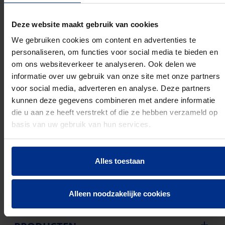
Serie: Polvalit UVS
Materiaal: Polypropyleen (PP)
Deze website maakt gebruik van cookies
Druksterkte: 750 N
We gebruiken cookies om content en advertenties te
Slagvastheid: Zwaar (klasse 4 / 6 Joule)
personaliseren, om functies voor social media te bieden en
Min. gebruikstemperatuur (°C): -5 °C
om ons websiteverkeer te analyseren. Ook delen we
Max. gebruikstemperatuur (°C): 90 °C
informatie over uw gebruik van onze site met onze partners
Brandversnellend:
voor social media, adverteren en analyse. Deze partners
Halogeenvrij:
kunnen deze gegevens combineren met andere informatie
Inbouwmontage (Stucwerk):
die u aan ze heeft verstrekt of die ze hebben verzameld op
Opbouw (Stucwerk):
basis van uw gebruik van hun services.
Met trekdraad:
Extra gladde binnenlaag (LF):
Goedkeuring volgens DIN EN 61386-23:
Alles toestaan
UV Stabiel:
Alleen noodzakelijke cookies