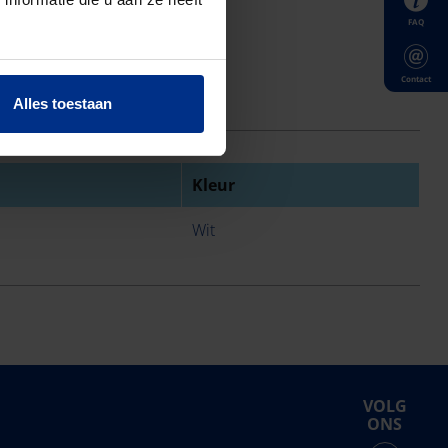
FAQ
Contact
Alles toestaan
Kleur
Wit
VOLG
ONS