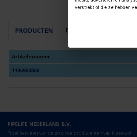
verstrekt of die ze hebben v
DOWNLOADS
PRODUCTEN
Artikelnummer
1196900860
PIPELIFE NEDERLAND B.V.
Pipelife is één van de grootste producenten van kunststof