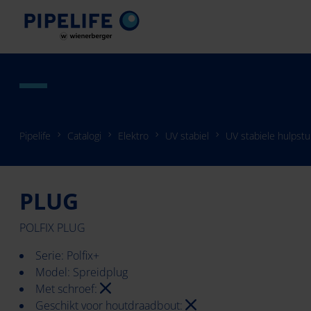
Pipelife
Catalogi
Elektro
UV stabiel
UV stabiele hulpst
PLUG
POLFIX PLUG
Serie: Polfix+
Model: Spreidplug
Met schroef:
Geschikt voor houtdraadbout: