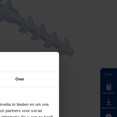
Close
Over
Rekentools
 media te bieden en om ons
Documentatie
ze partners voor social
nformatie die u aan ze heeft