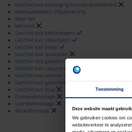
Geschikt voor bevestiging met kabelbundelband:
Materiaalkwaliteit: Polyamide (PA)
Kleur: Wit
Met rand:
Geschikt voor kalkzandsteen:
Geschikt voor cellenbeton:
Geschikt voor beton:
Geschikt voor spaanplaat:
Geschikt voor gasbeton:
Geschikt voor natuursteen:
Geschikt voor volsteen:
Geschikt voor geperforeerde steen:
Geschikt voor hout:
Toestemming
Doorsteekmontage:
Voorsteekmontage:
Deze website maakt gebruik
Afstandmontage:
We gebruiken cookies om cont
websiteverkeer te analyseren
media, adverteren en analys