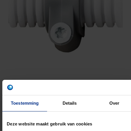
TORX-SCHROEFCLIP
PP TORX-SCHROEFCLIP GRIJS HALOGEENVRIJ
Toestemming
Details
Over
Materiaalkwaliteit: Polypropyleen (PP)
Halogeenvrij:
Deze website maakt gebruik van cookies
UV bestendig: