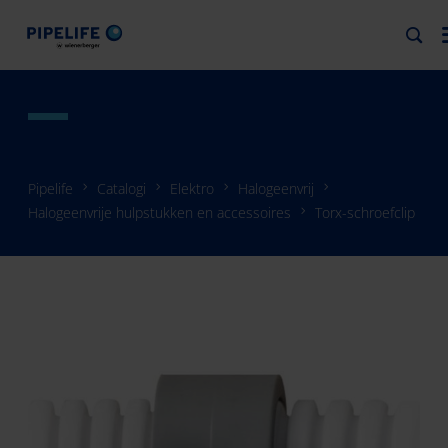
Pipelife
Catalogi
Elektro
Halogeenvrij
Halogeenvrije hulpstukken en accessoires
Torx-schroefclip